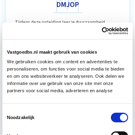
DMJOP
Tijdens deze opleiding leer je duurzaamheid
integraal te benaderen, maatregelen te
formuleren en te vertalen naar een duurzaam
meerjarenonderhoudsplan (DMJOP). Hierbij
worden…
Lees verder
Vastgoedbs.nl maakt gebruik van cookies
We gebruiken cookies om content en advertenties te
personaliseren, om functies voor social media te bieden
Utrecht & Online
en om ons websiteverkeer te analyseren. Ook delen we
informatie over uw gebruik van onze site met onze
7 lesdagen lesdag(en)
partners voor social media, adverteren en analyse
6 uur per week
Toestemmingsselectie
Eerstvolgende startdatum
Noodzakelijk
di 8 sep 2026 - Utrecht of Online