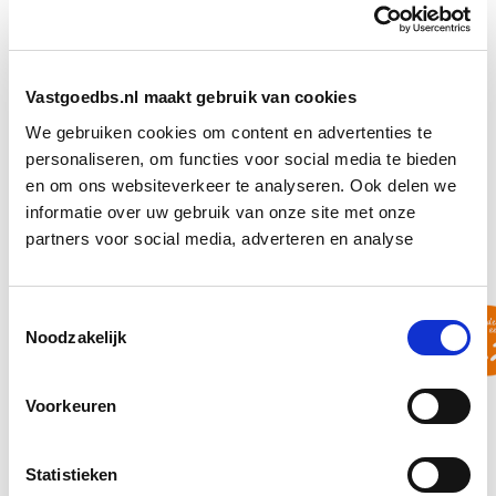
Je verkrijgt specifiek inzicht in de visie
Slimbouwen, een beproefde leidraad gericht op
flexibiliteit en circulariteit op een economische
Vastgoedbs.nl maakt gebruik van cookies
basis
We gebruiken cookies om content en advertenties te
Je verkrijgt inzicht in hoe een grote speler in op
personaliseren, om functies voor social media te bieden
het gebied van het aanbieden van
en om ons websiteverkeer te analyseren. Ook delen we
bouwproducten circulair inspeelt op renovatie en
informatie over uw gebruik van onze site met onze
transformatie
partners voor social media, adverteren en analyse
Je verkrijgt inzicht in een circulair
ontwerpproces.
Toestemmingsselectie
Beoordeeld met een 8,2
Noodzakelijk
De cursus Circulair Ontwerpen, Biobased & Modulair
Voorkeuren
Bouwen is onderdeel van de opleiding Circulair
Bouwen. Deze opleiding wordt door onze eigen
Statistieken
deelnemers beoordeeld met een 8,2.