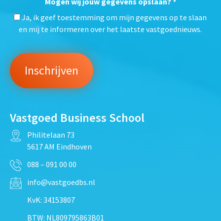
Mogen wij jouw gegevens opslaan?
*
Ja, ik geef toestemming om mijn gegevens op te slaan
en mij te informeren over het laatste vastgoednieuws.
Vastgoed Business School
Philitelaan 73
5617 AM Eindhoven
088 – 091 00 00
info@vastgoedbs.nl
KvK: 34153807
BTW: NL809795863B01