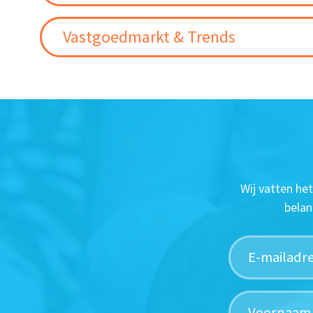
Vastgoedmarkt & Trends
Wij vatten he
belan