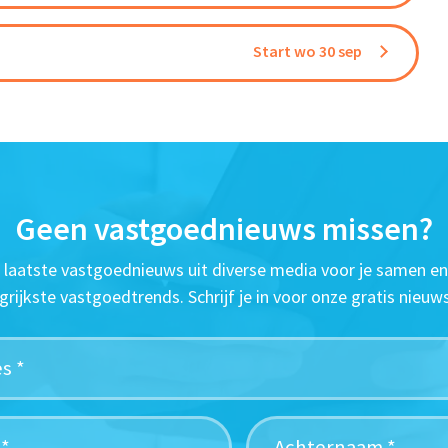
Start wo 30 sep
Geen vastgoednieuws missen?
t laatste vastgoednieuws uit diverse media voor je samen en
grijkste vastgoedtrends. Schrijf je in voor onze gratis nieuws