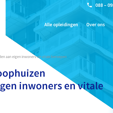
088 – 09
Alle opleidingen
Over ons
n aan eigen inwoners en vitale beroepen
oophuizen
en inwoners en vitale