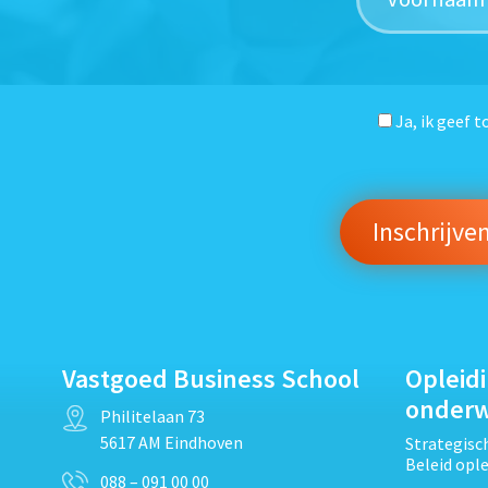
Ja, ik geef 
Vastgoed Business School
Opleid
onder
Philitelaan 73
5617 AM Eindhoven
Strategis
Beleid opl
088 – 091 00 00