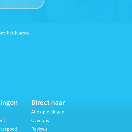
ver het laatste
dingen
Direct naar
Alle opleidingen
ent
Over ons
Vastgoed-
Reviews