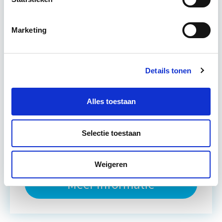
worden verkend. Ook wordt er aandacht
geschonken…
Lees verder
Marketing
Utrecht
Details tonen
4 lesavonden lesdag(en)
Alles toestaan
4 uur per week
Eerstvolgende startdatum
Selectie toestaan
wo 30 sep 2026 - Utrecht of Online
Weigeren
Meer informatie