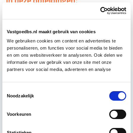
in deze opleidingen:
Business Case voor Vastgoed- &
Start do
Projectontwikkeling
10 sep
Vastgoedbs.nl maakt gebruik van cookies
We gebruiken cookies om content en advertenties te
Vastgoedmanagement
Start wo 16 sep
personaliseren, om functies voor social media te bieden
en om ons websiteverkeer te analyseren. Ook delen we
informatie over uw gebruik van onze site met onze
partners voor social media, adverteren en analyse
Relevant bij dit artikel
Toestemmingsselectie
Vastgoedmarkt & Trends
Noodzakelijk
Voorkeuren
Ontwikkelingen op de vastgoedmarkt zijn
afhankelijk van algemene economische
ontwikkelingen, die ook tijdens deze module
Statistieken