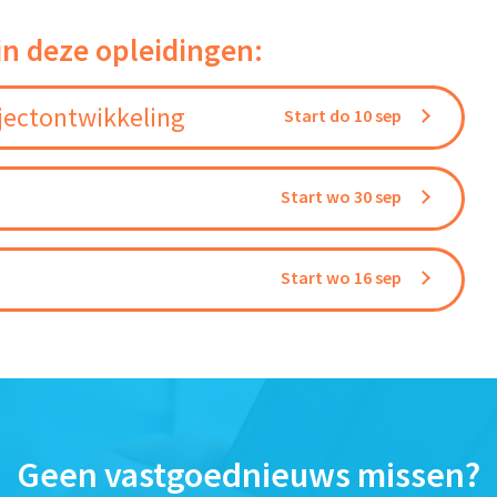
in deze opleidingen:
jectontwikkeling
Start do 10 sep
Start wo 30 sep
Start wo 16 sep
Geen vastgoednieuws missen?