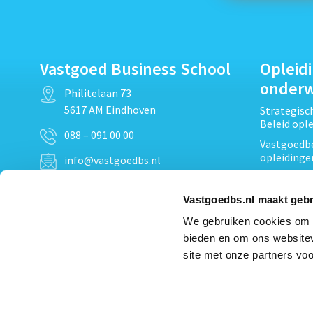
Vastgoed Business School
Opleid
onder
Philitelaan 73
5617 AM Eindhoven
Strategis
Beleid opl
088 – 091 00 00
Vastgoedbe
opleidinge
info@vastgoedbs.nl
Vastgoedre
KvK: 34153807
Projectont
Vastgoedbs.nl maakt gebr
BTW: NL809795863B01
Vastgoedpr
We gebruiken cookies om c
Techniek, 
bieden en om ons websitev
Opleiding
Heb je een vraag?
site met onze partners voo
Verduurzam
Neem
contact
met ons op
opleidinge
Bekijk al