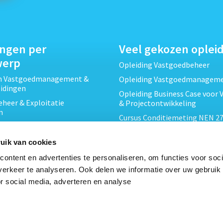
ingen per
Veel gekozen oplei
werp
Opleiding Vastgoedbeheer
ch Vastgoedmanagement &
Opleiding Vastgoedmanagem
eidingen
Opleiding Business Case voor 
heer & Exploitatie
& Projectontwikkeling
n
Cursus Conditiemeting NEN 27
cht & Contracten opleidingen
MJOP
wikkeling &
Opleiding Elementaire Bouwk
uik van cookies
ojecten opleidingen
Cursus EP-W Basis Woningen
ontent en advertenties te personaliseren, om functies voor soci
Onderhoud & Inspectie
Opleiding Professioneel VvE-
erkeer te analyseren. Ook delen we informatie over uw gebruik
en
r social media, adverteren en analyse
Opleiding Projectleider Vastg
ing en Energieprestatie
n
Opleiding Vastgoedrecht & B
Cursus Verduurzaming Vastgo
le opleidingen
DMJOP