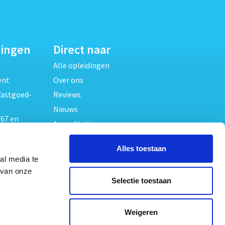
dingen
Direct naar
Alle opleidingen
ent
Over ons
Vastgoed-
Reviews
Nieuws
67 en
Accreditaties
FAQ
unde
Alles toestaan
Contact
al media te
Algemene voorwaarden
beheer
 van onze
Selectie toestaan
Privacy verklaring
oed
ouwrecht
Volg ons op
Weigeren
ed en