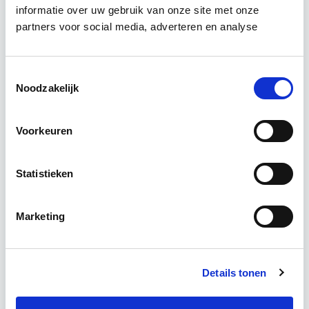
informatie over uw gebruik van onze site met onze
Circulair bouwen is de toekomst. Letterlijk, want in
partners voor social media, adverteren en analyse
2050 wil de Nederlandse overheid dat de
bouweconomie volledig circulair is. Dit betekent
dat…
Lees verder
Toestemmingsselectie
Noodzakelijk
Utrecht of online
Voorkeuren
18 lesdagen lesdag(en)
Statistieken
4 uur per week zelfstudie
Eerstvolgende startdatum
Marketing
do 24 sep 2026 - Zie lesinformatie
Details tonen
Meer informatie