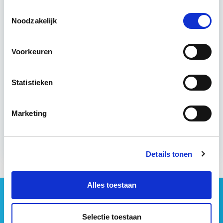
Toestemmingsselectie
Noodzakelijk
18 lesdagen lesdag(en)
4 uur per week zelfstudie
Voorkeuren
Eerstvolgende startdatum
Statistieken
do 24 sep 2026 - Zie lesinformatie
Marketing
Meer informatie
Details tonen
Alles toestaan
Geen vastgoednieuws missen?
Wij vatten het laatste vastgoednieuws uit diverse
Selectie toestaan