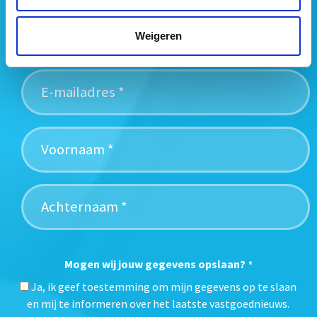
media voor je samen en signaleren de belangrijkste
vastgoedtrends. Schrijf je in voor onze gratis
Weigeren
nieuwsbrief:
Mogen wij jouw gegevens opslaan?
*
Ja, ik geef toestemming om mijn gegevens op te slaan
en mij te informeren over het laatste vastgoednieuws.