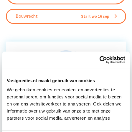
Bouwrecht
Start wo 16 sep
Relevant bij dit artikel
Circulair Bouwen
Vastgoedbs.nl maakt gebruik van cookies
Circulair bouwen is de toekomst. Letterlijk, want in
We gebruiken cookies om content en advertenties te
2050 wil de Nederlandse overheid dat de
personaliseren, om functies voor social media te bieden
bouweconomie volledig circulair is. Dit betekent
en om ons websiteverkeer te analyseren. Ook delen we
dat…
Lees verder
informatie over uw gebruik van onze site met onze
partners voor social media, adverteren en analyse
Utrecht of online