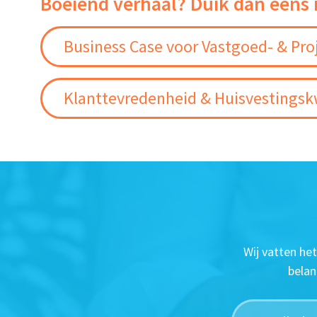
Boeiend verhaal? Duik dan eens 
Business Case voor Vastgoed- & Pro
Klanttevredenheid & Huisvestingskw
Wij vatten he
belan