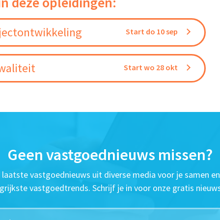
in deze opleidingen:
jectontwikkeling
Start do 10 sep
aliteit
Start wo 28 okt
Geen vastgoednieuws missen?
t laatste vastgoednieuws uit diverse media voor je samen en
grijkste vastgoedtrends. Schrijf je in voor onze gratis nieuws