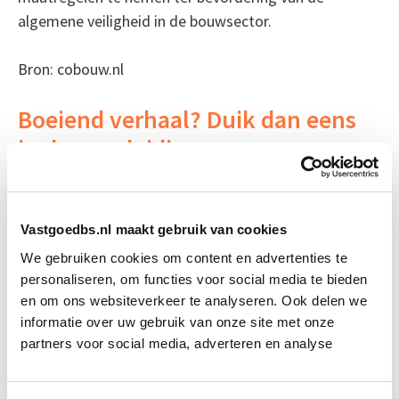
algemene veiligheid in de bouwsector.
Bron: cobouw.nl
Boeiend verhaal? Duik dan eens
in deze opleidingen:
Brandveiligheid - Van Bouwbesluit (bb) naar
Besluit Bouwwerken Leefomgeving (Bbl)
Vastgoedbs.nl maakt gebruik van cookies
We gebruiken cookies om content en advertenties te
Integraal Vastgoedinspecteur
Start Direct
personaliseren, om functies voor social media te bieden
(BOEI)
starten
en om ons websiteverkeer te analyseren. Ook delen we
informatie over uw gebruik van onze site met onze
partners voor social media, adverteren en analyse
Brandveiligheid Basis
Start Direct starten