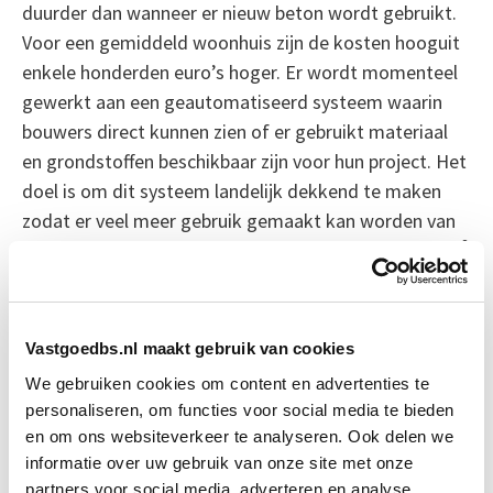
duurder dan wanneer er nieuw beton wordt gebruikt.
Voor een gemiddeld woonhuis zijn de kosten hooguit
enkele honderden euro’s hoger. Er wordt momenteel
gewerkt aan een geautomatiseerd systeem waarin
bouwers direct kunnen zien of er gebruikt materiaal
en grondstoffen beschikbaar zijn voor hun project. Het
doel is om dit systeem landelijk dekkend te maken
zodat er veel meer gebruik gemaakt kan worden van
2
recycling van bouwmaterialen. Ook al bedraagt de CO
uitstoot in de bouw geen fors percentage van het
totaal, alle kleine beetjes helpen.
Vastgoedbs.nl maakt gebruik van cookies
Bron: Het Financieele Dagblad
We gebruiken cookies om content en advertenties te
personaliseren, om functies voor social media te bieden
Boeiend verhaal? Duik dan eens
en om ons websiteverkeer te analyseren. Ook delen we
in deze opleidingen:
informatie over uw gebruik van onze site met onze
partners voor social media, adverteren en analyse