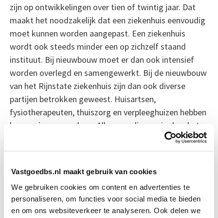
zijn op ontwikkelingen over tien of twintig jaar. Dat
maakt het noodzakelijk dat een ziekenhuis eenvoudig
moet kunnen worden aangepast. Een ziekenhuis
wordt ook steeds minder een op zichzelf staand
instituut. Bij nieuwbouw moet er dan ook intensief
worden overlegd en samengewerkt. Bij de nieuwbouw
van het Rijnstate ziekenhuis zijn dan ook diverse
partijen betrokken geweest. Huisartsen,
fysiotherapeuten, thuiszorg en verpleeghuizen hebben
hun zegje mogen doen. Alleen op die manier kan het
‘ziekenhuis van de toekomst’ vorm krijgen.
Bron: Het Financieele Dagblad
Vastgoedbs.nl maakt gebruik van cookies
We gebruiken cookies om content en advertenties te
Boeiend verhaal? Duik dan eens
personaliseren, om functies voor social media te bieden
in deze opleidingen:
en om ons websiteverkeer te analyseren. Ook delen we