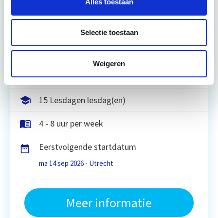
Alles toestaan
helder, integraal denk- en werkmodel om op
strategisch en tactisch niveau jouw
vastgoedportefeuille optimaal te exploiteren.
Selectie toestaan
De…
Lees verder
Weigeren
Utrecht en/of Online
15 Lesdagen lesdag(en)
4 - 8 uur per week
Eerstvolgende startdatum
ma 14 sep 2026 - Utrecht
Meer informatie