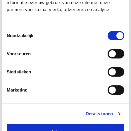
informatie over uw gebruik van onze site met onze
partners voor social media, adverteren en analyse
Business Case voor Vastgoed- &
Start do
Projectontwikkeling
10 sep
Toestemmingsselectie
Noodzakelijk
Circulair Bouwen
Start do 24 sep
Voorkeuren
Vastgoedmanagement
Start ma 14 sep
Statistieken
Marketing
Relevant bij dit artikel
Vastgoedmanagement
Details tonen
De opleiding Vastgoedmanagement biedt een