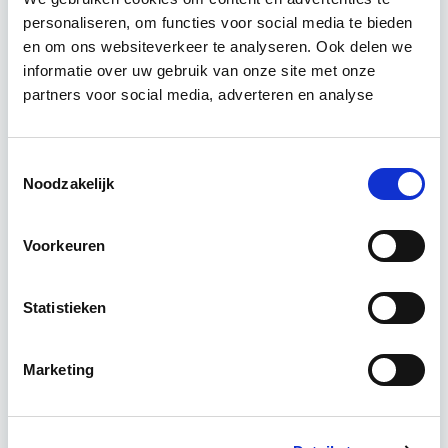
Relevant bij dit artikel
Verduurzaming Vastgoed en
personaliseren, om functies voor social media te bieden
DMJOP
en om ons websiteverkeer te analyseren. Ook delen we
informatie over uw gebruik van onze site met onze
partners voor social media, adverteren en analyse
Tijdens deze opleiding leer je duurzaamheid
integraal te benaderen, maatregelen te
formuleren en te vertalen naar een duurzaam
Toestemmingsselectie
meerjarenonderhoudsplan (DMJOP). Hierbij
Noodzakelijk
worden…
Lees verder
Voorkeuren
Utrecht & Online
Statistieken
7 lesdagen lesdag(en)
Marketing
6 uur per week
Eerstvolgende startdatum