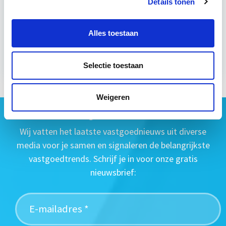
Details tonen
di 8 sep 2026 - Utrecht of Online
Alles toestaan
Meer informatie
Selectie toestaan
Weigeren
Geen vastgoednieuws missen?
Wij vatten het laatste vastgoednieuws uit diverse
media voor je samen en signaleren de belangrijkste
vastgoedtrends. Schrijf je in voor onze gratis
nieuwsbrief: