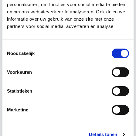
personaliseren, om functies voor social media te bieden
Relevant bij dit artikel
Vastgoedrecht & Bouwrecht
en om ons websiteverkeer te analyseren. Ook delen we
informatie over uw gebruik van onze site met onze
partners voor social media, adverteren en analyse
Leer hoe je problemen voorkomt én hoe je (helaas
onvermijdelijke) incidentele juridische ongelukken
Toestemmingsselectie
zo goed mogelijk zelf kunt afhandelen. Klassikaal
Noodzakelijk
en online…
Lees verder
Voorkeuren
Utrecht en/of online
Statistieken
14 lesdag(en)
4 uur per week
Marketing
Eerstvolgende startdatum
wo 16 sep 2026 - Utrecht of Online
Details tonen