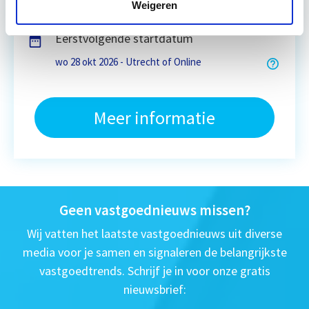
6 uur
Weigeren
Eerstvolgende startdatum
wo 28 okt 2026 - Utrecht of Online
Meer informatie
Geen vastgoednieuws missen?
Wij vatten het laatste vastgoednieuws uit diverse
media voor je samen en signaleren de belangrijkste
vastgoedtrends. Schrijf je in voor onze gratis
nieuwsbrief: