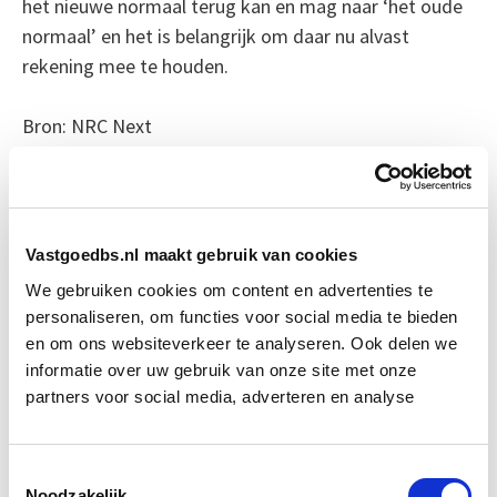
het nieuwe normaal terug kan en mag naar ‘het oude
normaal’ en het is belangrijk om daar nu alvast
rekening mee te houden.
Bron: NRC Next
Boeiend verhaal? Duik dan eens
in deze opleidingen:
Vastgoedbs.nl maakt gebruik van cookies
Vastgoedbeheer
Start wo 9 sep
We gebruiken cookies om content en advertenties te
personaliseren, om functies voor social media te bieden
en om ons websiteverkeer te analyseren. Ook delen we
Conceptontwikkeling
Start do 4 mrt
informatie over uw gebruik van onze site met onze
partners voor social media, adverteren en analyse
Herontwikkeling
Start do 18 mrt
Toestemmingsselectie
Noodzakelijk