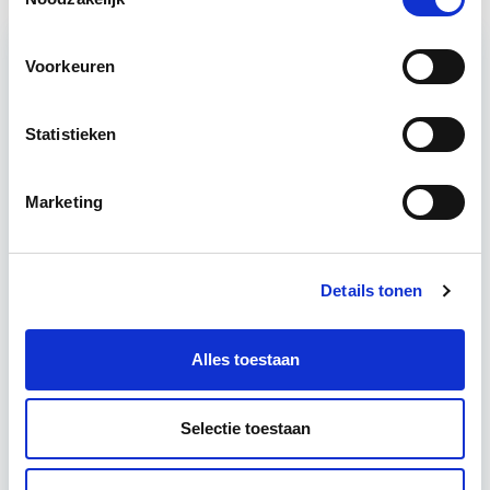
Voorkeuren
Relevant bij dit artikel
Klanttevredenheid &
Huisvestingskwaliteit
Statistieken
Marketing
Het succes van het vastgoedbedrijf zit in de
uitvoering, niet in het maken van plannen.
Verhoogde klanttevredenheid en
huisvestingskwaliteit levert altijd voordeel…
Details tonen
Lees verder
Alles toestaan
Utrecht
Selectie toestaan
1 lesdag lesdag(en)