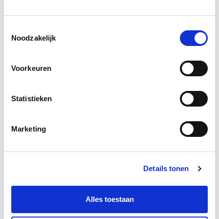
terugbetaald in mijn
advieswerk”
Toestemmingsselectie
Noodzakelijk
Remco Lips
-
RaderAdvies
Ik wilde graag
Voorkeuren
tot de kern van duurzaamheid komen en
de opleiding heeft mij belangrijke
Statistieken
handvatten gegeven en doen inzien hoe
breed het begrip duurzaamheid is en wat
er allemaal bij komt kijken. Voor mij
Marketing
betekende het een behoorlijke verbreding
èn verdieping van mijn kennis die ik
meteen in de praktijk heb kunnen
Details tonen
toepassen.
Alles toestaan
Buiten alle wettelijke kaders, het rekenen