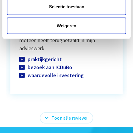
aan een DMJOP en het bepalen van de
Selectie toestaan
financiële haalbaarheid van je plan, heb ik
ook het bezoek aan het ICDuBo als erg
waardevol ervaren. Ik zie de opleiding als
Weigeren
een waardevolle investering die zich
meteen heeft terugbetaald in mijn
advieswerk.
praktijkgericht
bezoek aan ICDuBo
waardevolle investering
Toon alle reviews