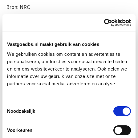
Bron: NRC
Boeiend verhaal? Duik dan eens
in deze opleidingen:
Vastgoedbs.nl maakt gebruik van cookies
Integraal Vastgoedadviseur
Start Direct
We gebruiken cookies om content en advertenties te
(BOEI)
starten
personaliseren, om functies voor social media te bieden
en om ons websiteverkeer te analyseren. Ook delen we
informatie over uw gebruik van onze site met onze
Integraal Vastgoedinspecteur
Start Direct
partners voor social media, adverteren en analyse
(BOEI)
starten
Toestemmingsselectie
Compliance: Wet- en regelgeving –
Start di
Arbo – Toegankelijkheid
Noodzakelijk
19 jan
Voorkeuren