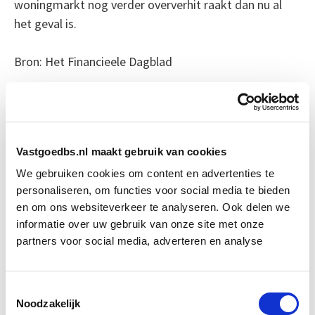
woningmarkt nog verder oververhit raakt dan nu al
het geval is.
Bron: Het Financieele Dagblad
Boeiend verhaal? Duik dan eens
in deze opleidingen:
Vastgoedbs.nl maakt gebruik van cookies
Huurrecht Woonruimte
Start wo 12 mei
We gebruiken cookies om content en advertenties te
personaliseren, om functies voor social media te bieden
en om ons websiteverkeer te analyseren. Ook delen we
Vastgoedmarkt & Trends
Start wo 30 sep
informatie over uw gebruik van onze site met onze
partners voor social media, adverteren en analyse
Business Case voor Vastgoed- &
Start do
Projectontwikkeling
10 sep
Toestemmingsselectie
Noodzakelijk