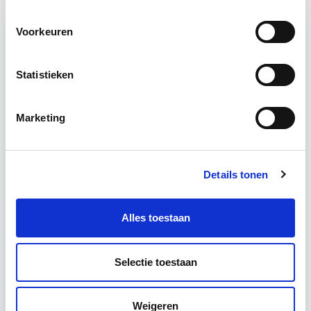
Voorkeuren
Relevant bij dit artikel
Vastgoedrecht & Bouwrecht
Statistieken
Marketing
Leer hoe je problemen voorkomt én hoe je (helaas
onvermijdelijke) incidentele juridische ongelukken
zo goed mogelijk zelf kunt afhandelen. Klassikaal
Details tonen
en online…
Lees verder
Alles toestaan
Utrecht en/of online
14 lesdag(en)
Selectie toestaan
4 uur per week
Weigeren