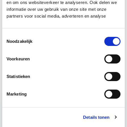
en om ons websiteverkeer te analyseren. Ook delen we
Bron: NRC Next
informatie over uw gebruik van onze site met onze
partners voor social media, adverteren en analyse
Boeiend verhaal? Duik dan eens
in deze opleidingen:
Toestemmingsselectie
Noodzakelijk
Risicomanagement
Start do 15 apr
Voorkeuren
Ontwerp- & bouwproces en
Start do 8
kwaliteitsborging
okt
Statistieken
Marketing
Relevant bij dit artikel
Business Case voor Vastgoed- &
Details tonen
Projectontwikkeling