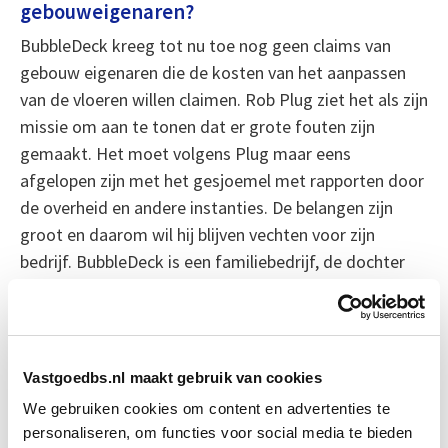
gebouweigenaren?
BubbleDeck kreeg tot nu toe nog geen claims van
gebouw eigenaren die de kosten van het aanpassen
van de vloeren willen claimen. Rob Plug ziet het als zijn
missie om aan te tonen dat er grote fouten zijn
gemaakt. Het moet volgens Plug maar eens
afgelopen zijn met het gesjoemel met rapporten door
de overheid en andere instanties. De belangen zijn
groot en daarom wil hij blijven vechten voor zijn
bedrijf. BubbleDeck is een familiebedrijf, de dochter
van Plug zit ook in de zaak. Plug vraagt zich wel af of
het zinvol is om de strijd tot het bittere einde te
voeren. Hij is 76, dit bedrijf was eigenlijk zijn pensioen.
Zijn vrouw en dochter steunen hem, maar de
Vastgoedbs.nl maakt gebruik van cookies
toekomst moet uitwijzen of BubbleDeck deze storm
We gebruiken cookies om content en advertenties te
zal doorstaan.
personaliseren, om functies voor social media te bieden