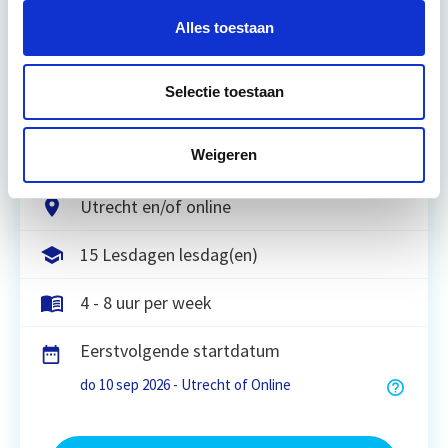
Alles toestaan
Tijdens deze opleiding leer je om integraal
vastgoedprojecten te realiseren en/of te
Selectie toestaan
verbeteren. De belangrijkste trends in vastgoed
komen voorbij, waarbij de…
Lees verder
Weigeren
Utrecht en/of online
15 Lesdagen lesdag(en)
4 - 8 uur per week
Eerstvolgende startdatum
do 10 sep 2026 - Utrecht of Online