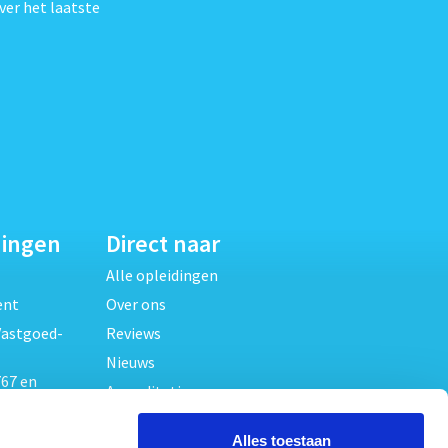
ver het laatste
dingen
Direct naar
Alle opleidingen
ent
Over ons
Vastgoed-
Reviews
Nieuws
67 en
Accreditaties
FAQ
unde
Alles toestaan