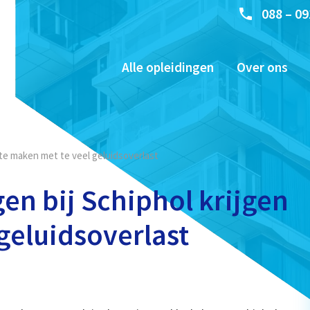
088 – 09
Alle opleidingen
Over ons
 te maken met te veel geluidsoverlast
n bij Schiphol krijgen
geluidsoverlast