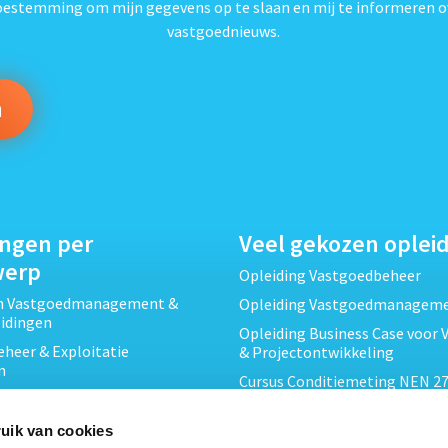
toestemming om mijn gegevens op te slaan en mij te informeren o
vastgoednieuws.
ingen per
Veel gekozen oplei
werp
Opleiding Vastgoedbeheer
ch Vastgoedmanagement &
Opleiding Vastgoedmanagem
eidingen
Opleiding Business Case voor 
heer & Exploitatie
& Projectontwikkeling
n
Cursus Conditiemeting NEN 27
cht & Contracten opleidingen
MJOP
wikkeling &
Opleiding Elementaire Bouwk
uik van cookies
ojecten opleidingen