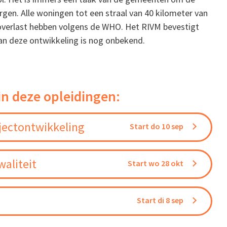
rgen. Alle woningen tot een straal van 40 kilometer van
soverlast hebben volgens de WHO. Het RIVM bevestigt
 van deze ontwikkeling is nog onbekend.
in deze opleidingen:
jectontwikkeling
Start do 10 sep
aliteit
Start wo 28 okt
Start di 8 sep