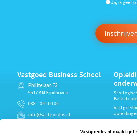
Ja, ik geef 
Vastgoed Business School
Opleid
onder
Philitelaan 73
5617 AM Eindhoven
Strategis
Beleid opl
088 – 091 00 00
Vastgoedbe
opleidinge
info@vastgoedbs.nl
Vastgoedre
KvK: 34153807
Projectont
Vastgoedbs.nl maakt gebr
BTW: NL809795863B01
Vastgoedpr