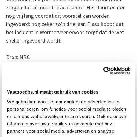
zorgen dat er meer toezicht komt. Het duurt echter
nog vrij lang voordat dit voorstel kan worden
ingevoerd: nog zeker zo’n drie jaar. Plass hoopt dat
het incident in Wormerveer ervoor zorgt dat de wet
sneller ingevoerd wordt.
Bron: NRC
Boeiend verhaal? Duik dan eens
in deze opleidingen:
Vastgoedbs.nl maakt gebruik van cookies
Herontwikkeling
We gebruiken cookies om content en advertenties te
Start do 18 mrt
personaliseren, om functies voor social media te bieden
en om ons websiteverkeer te analyseren. Ook delen we
Business Case voor Vastgoed- &
Start do
informatie over uw gebruik van onze site met onze
Projectontwikkeling
10 sep
partners voor social media, adverteren en analyse