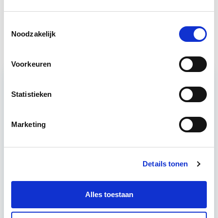
Conditiemeting NEN 2767 en
Start Direct
Toestemmingsselectie
MJOP
starten
Noodzakelijk
Voorkeuren
Relevant bij dit artikel
Statistieken
Conditiemeting NEN 2767 en
MJOP
Marketing
Leer onderhoudsinspecties uit te voeren, volledig
conform NEN 2767 (bouwkundig of
Details tonen
installatietechnisch). Daarbij leer je ook het
benoemen van maatregelen, het ramen…
Lees
verder
Alles toestaan