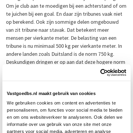
Om je club aan te moedigen bij een achterstand of om
te juichen bij een goal. En daar zijn tribunes vaak niet
op berekend. Ook zijn sommige delen omgebouwd
van zit tribune naar stavak. Dat betekent meer
mensen per vierkante meter. De belasting van een
tribune is nu minimaal 500 kg per vierkante meter. In
andere landen zoals Duitsland is de norm 750 kg.
Deskundigen dringen er op aan dat deze hogere norm
ook in Nederland gaat gelden.
Bron: NRC
Vastgoedbs.nl maakt gebruik van cookies
Boeiend verhaal? Duik dan eens
We gebruiken cookies om content en advertenties te
in deze opleidingen:
personaliseren, om functies voor social media te bieden
en om ons websiteverkeer te analyseren. Ook delen we
informatie over uw gebruik van onze site met onze
Integraal Vastgoedinspecteur
Start Direct
partners voor social media, adverteren en analyse