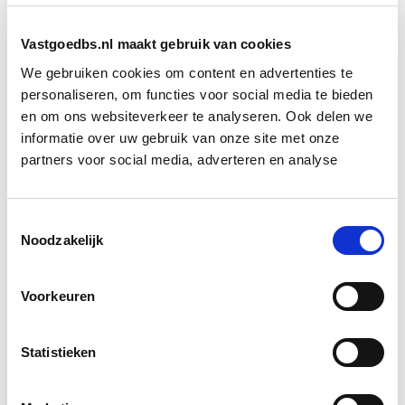
De rechter was het echter niet eens met het verweer
Vastgoedbs.nl maakt gebruik van cookies
van de zoon. Er werd van hem verwacht dat hij
We gebruiken cookies om content en advertenties te
onmiddellijk had gereageerd en zelf de situatie ter
personaliseren, om functies voor social media te bieden
plaatse had geïnspecteerd. Dat de vrouw niets merkte
en om ons websiteverkeer te analyseren. Ook delen we
bij het ophalen van de post, kwam mogelijk doordat
informatie over uw gebruik van onze site met onze
ze niet lang genoeg in het huis verbleef.
partners voor social media, adverteren en analyse
Bezichtigingen duren ook niet lang en dan stonden de
ramen en deuren open.
Toestemmingsselectie
Noodzakelijk
De verkoper had de potentiële kopers volledig moeten
informeren over het feit dat de vader lang dood in het
Voorkeuren
huis had gelegen. Of hij had hen de mogelijkheid
moeten geven om langer in het huis te verblijven, met
gesloten ramen en zonder luchtverfrissers.
Statistieken
Kostenvergoeding toegewezen