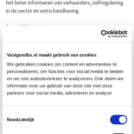
het beter informeren van verhuurders, zelfregulering
in de sector en extra handhaving.
Bron: NRC.next
Boeiend verhaal? Duik dan eens
in deze opleidingen:
Vastgoedbs.nl maakt gebruik van cookies
We gebruiken cookies om content en advertenties te
Business Case voor Vastgoed- &
Start do
personaliseren, om functies voor social media te bieden
Projectontwikkeling
10 sep
en om ons websiteverkeer te analyseren. Ook delen we
informatie over uw gebruik van onze site met onze
partners voor social media, adverteren en analyse
Vastgoedmanagement
Start wo 16 sep
Toestemmingsselectie
Noodzakelijk