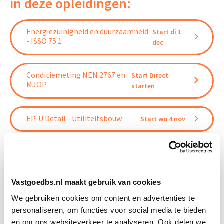
in deze opleidingen:
Energiezuinigheid en duurzaamheid
Start di 1
- ISSO 75.1
dec
Conditiemeting NEN 2767 en
Start Direct
MJOP
starten
EP-U Detail - Utiliteitsbouw
Start wo 4 nov
Vastgoedbs.nl maakt gebruik van cookies
Relevant bij dit artikel
We gebruiken cookies om content en advertenties te
EP-U Basis voor EP-W adviseurs
personaliseren, om functies voor social media te bieden
en om ons websiteverkeer te analyseren. Ook delen we