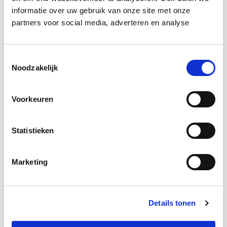
informatie over uw gebruik van onze site met onze
Deze 2-daagse cursus EP-U Basis Utiliteitsbouw
partners voor social media, adverteren en analyse
voor EP-W adviseurs bereidt jou voor op het EP-
U/B examen van Cito of Examenpark.
Lees
verder
Toestemmingsselectie
Noodzakelijk
Utrecht, Online
Voorkeuren
2 lesdagen lesdag(en)
Statistieken
6 uur per week zelfstudie
Marketing
Eerstvolgende startdatum
wo 28 okt 2026 - Utrecht of Online
Details tonen
Meer informatie