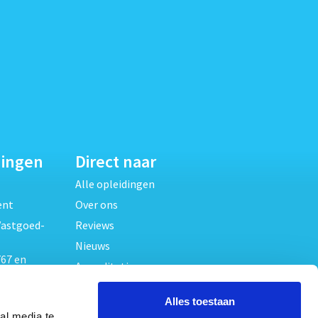
dingen
Direct naar
Alle opleidingen
ent
Over ons
Vastgoed-
Reviews
Nieuws
67 en
Accreditaties
FAQ
unde
Alles toestaan
Contact
al media te