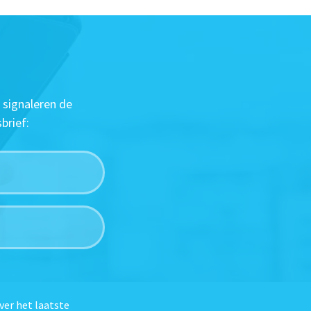
 signaleren de
brief:
ver het laatste