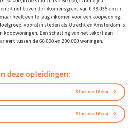
 50.000, in de stad zelfs € 60.000, is het bijna
en zit net boven de inkomensgrens van € 38.035 om in
maar heeft een te laag inkomen voor een koopwoning.
doelgroep. Vooral in steden als Utrecht en Amsterdam is
an koopwoningen. Een schatting van het tekort aan
rieert tussen de 60.000 en 200.000 woningen.
in deze opleidingen:
Start wo 16 sep
Start wo 16 sep