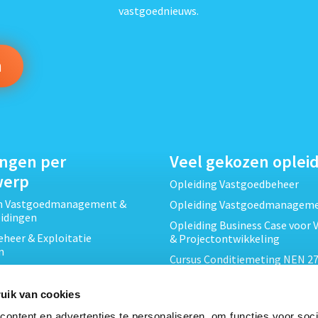
vastgoednieuws.
ingen per
Veel gekozen oplei
werp
Opleiding Vastgoedbeheer
ch Vastgoedmanagement &
Opleiding Vastgoedmanagem
eidingen
Opleiding Business Case voor 
heer & Exploitatie
& Projectontwikkeling
n
Cursus Conditiemeting NEN 27
cht & Contracten opleidingen
MJOP
wikkeling &
Opleiding Elementaire Bouwk
uik van cookies
ojecten opleidingen
Cursus EP-W Basis Woningen
ontent en advertenties te personaliseren, om functies voor soci