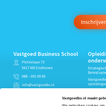
Vastgoed Business School
Opleid
onder
Philitelaan 73
5617 AM Eindhoven
Strategis
Beleid opl
088 – 091 00 00
Vastgoedbe
opleidinge
info@vastgoedbs.nl
Vastgoedre
KvK: 34153807
Projectont
Vastgoedbs.nl maakt gebr
BTW: NL809795863B01
Vastgoedpr
We gebruiken cookies om c