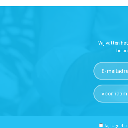
Wij vatten he
belan
Ja, ik geef 