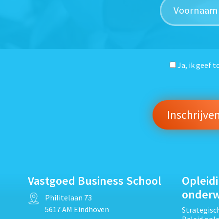
Ja, ik geef 
Vastgoed Business School
Opleid
onder
Philitelaan 73
5617 AM Eindhoven
Strategis
Beleid opl