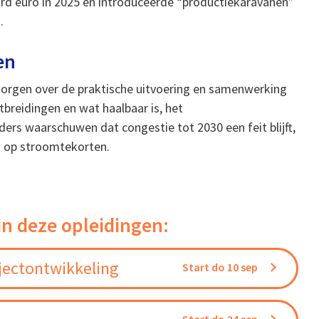
ard euro in 2025 en introduceerde “productiekaravanen”
.
en
r zorgen over de praktische uitvoering en samenwerking
reidingen en wat haalbaar is, het
ders waarschuwen dat congestie tot 2030 een feit blijft,
n op stroomtekorten.
in deze opleidingen:
jectontwikkeling
Start do 10 sep