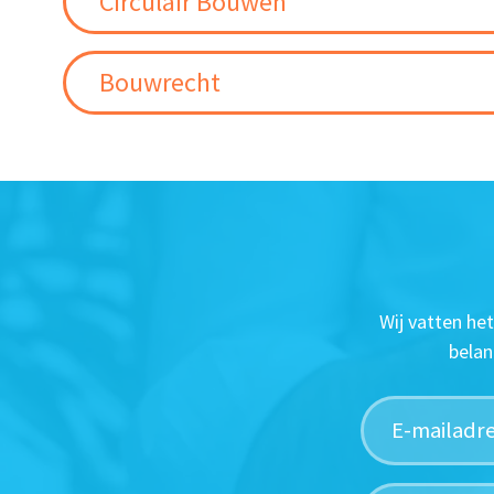
Circulair Bouwen
Bouwrecht
Wij vatten he
belan