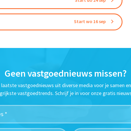
Start do 24 sep
Start wo 16 sep
Geen vastgoednieuws missen?
t laatste vastgoednieuws uit diverse media voor je samen en
grijkste vastgoedtrends. Schrijf je in voor onze gratis nieuws