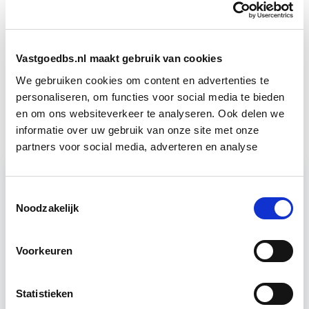
in deze opleidingen:
Professioneel VvE-Beheer
Start di 15 sep
Vastgoedbs.nl maakt gebruik van cookies
We gebruiken cookies om content en advertenties te
personaliseren, om functies voor social media te bieden
Juridisch VvE-Beheer
Start di 15 sep
en om ons websiteverkeer te analyseren. Ook delen we
informatie over uw gebruik van onze site met onze
partners voor social media, adverteren en analyse
Toestemmingsselectie
Relevant bij dit artikel
Noodzakelijk
Professioneel VvE-Beheer
Voorkeuren
De enige geaccrediteerde VvE-beheer-opleiding in
Nederland! Deze complete opleiding biedt jou een
Statistieken
integrale systematische benadering van VvE-