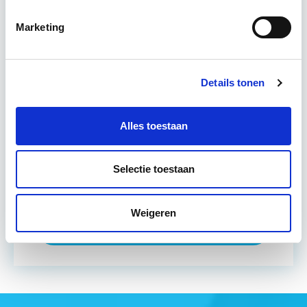
beheer. Onder andere komen juridische,
Marketing
financiële…
Lees verder
Utrecht en/of online
Details tonen
8 lesdagen lesdag(en)
Alles toestaan
Eerstvolgende startdatum
di 15 sep 2026 - Utrecht of Online
Selectie toestaan
Weigeren
Meer informatie