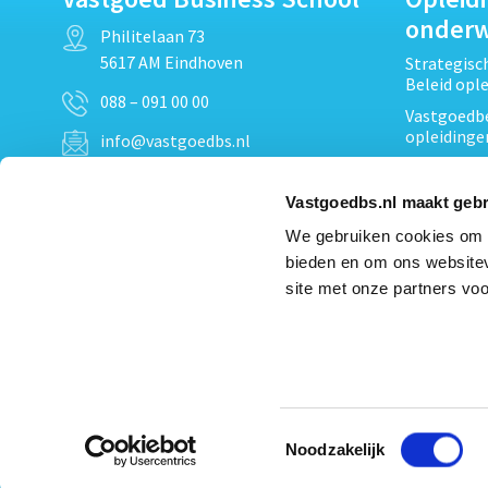
onder
Philitelaan 73
5617 AM Eindhoven
Strategis
Beleid opl
088 – 091 00 00
Vastgoedbe
opleidinge
info@vastgoedbs.nl
Vastgoedre
KvK: 34153807
Projectont
Vastgoedbs.nl maakt gebr
BTW: NL809795863B01
Vastgoedpr
We gebruiken cookies om c
Techniek, 
bieden en om ons websitev
Opleiding
Heb je een vraag?
site met onze partners voo
Verduurzam
Neem
contact
met ons op
opleidinge
Bekijk al
Toestemmingsselectie
Noodzakelijk