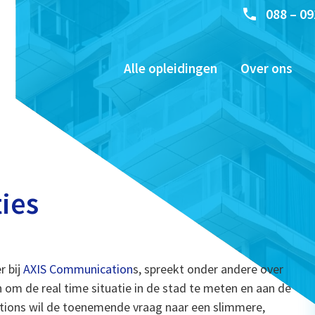
088 – 09
Alle opleidingen
Over ons
ties
r bij
AXIS Communication
s, spreekt onder andere over
 om de real time situatie in de stad te meten en aan de
tions wil de toenemende vraag naar een slimmere,