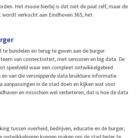
den. Het mooie hierbij is dat niet de paal zelf, maar de
ct wordt verkocht aan Eindhoven 365, het
rger
d te bundelen en terug te geven aan de burger.
steem van connectiviteit, met sensoren en big data. De
oot speelveld waar een compleet ontwikkelgebied
n en van die versnipperde data bruikbare informatie
ta aanpassingen in de stad doen en kijken wat voor
andhaven en misschien wel verbeteren, dat is hoe de data
g tussen overheid, bedrijven, educatie en de burger;
we ontwikkelingen kunnen maken om de stad beter te