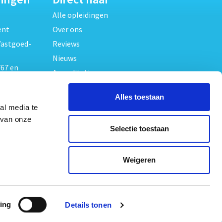
Alle opleidingen
ent
Over ons
Vastgoed-
Reviews
Nieuws
67 en
Accreditaties
FAQ
unde
Alles toestaan
Contact
al media te
Algemene voorwaarden
beheer
 van onze
Selectie toestaan
Privacy verklaring
oed
ouwrecht
Volg ons op
Weigeren
ed en
ing
Details tonen