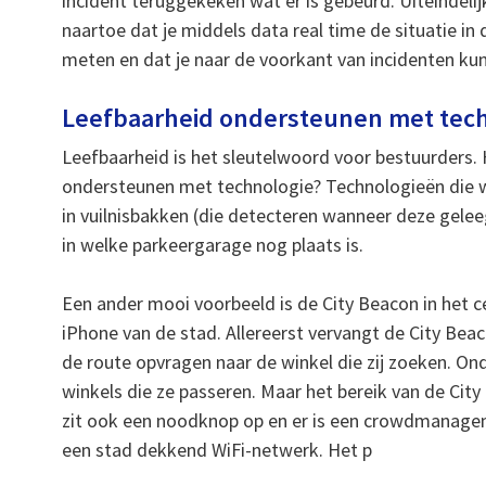
incident teruggekeken wat er is gebeurd. Uiteindelijk
naartoe dat je middels data real time de situatie in
meten en dat je naar de voorkant van incidenten ku
Leefbaarheid ondersteunen met tec
Leefbaarheid is het sleutelwoord voor bestuurders.
ondersteunen met technologie? Technologieën die we 
in vuilnisbakken (die detecteren wanneer deze gel
in welke parkeergarage nog plaats is.
Een ander mooi voorbeeld is de City Beacon in het 
iPhone van de stad. Allereerst vervangt de City Bea
de route opvragen naar de winkel die zij zoeken. O
winkels die ze passeren. Maar het bereik van de City
zit ook een noodknop op en er is een crowdmanag
een stad dekkend WiFi-netwerk. Het p