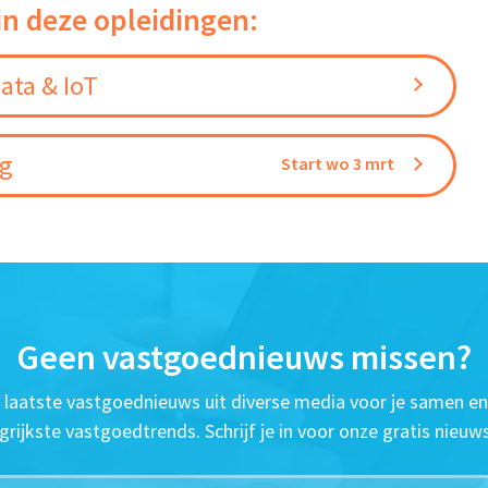
in deze opleidingen:
ata & IoT
ng
Start wo 3 mrt
Geen vastgoednieuws missen?
t laatste vastgoednieuws uit diverse media voor je samen en
grijkste vastgoedtrends. Schrijf je in voor onze gratis nieuws