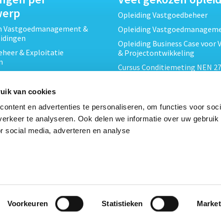
werp
Opleiding Vastgoedbeheer
ch Vastgoedmanagement &
Opleiding Vastgoedmanagem
eidingen
Opleiding Business Case voor 
heer & Exploitatie
& Projectontwikkeling
n
Cursus Conditiemeting NEN 27
cht & Contracten opleidingen
MJOP
wikkeling &
Opleiding Elementaire Bouwk
uik van cookies
ojecten opleidingen
Cursus EP-W Basis Woningen
ontent en advertenties te personaliseren, om functies voor soci
Onderhoud & Inspectie
Opleiding Professioneel VvE-
erkeer te analyseren. Ook delen we informatie over uw gebruik
en
r social media, adverteren en analyse
Opleiding Projectleider Vastg
ing en Energieprestatie
n
Opleiding Vastgoedrecht & B
Cursus Verduurzaming Vastgo
le opleidingen
DMJOP
Voorkeuren
Statistieken
Market