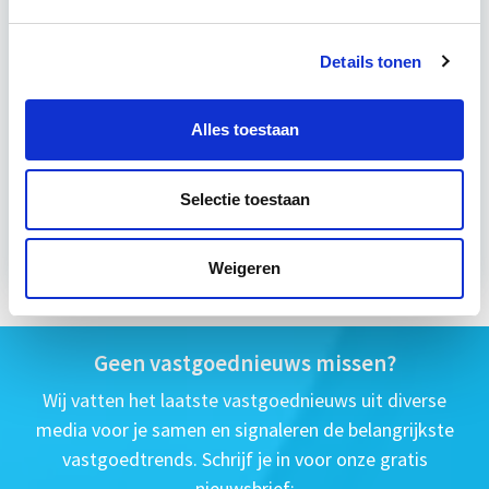
4 uur per week
Details tonen
Eerstvolgende startdatum
wo 16 sep 2026 - Utrecht of Online
Alles toestaan
Selectie toestaan
Meer informatie
Weigeren
Geen vastgoednieuws missen?
Wij vatten het laatste vastgoednieuws uit diverse
media voor je samen en signaleren de belangrijkste
vastgoedtrends. Schrijf je in voor onze gratis
nieuwsbrief: