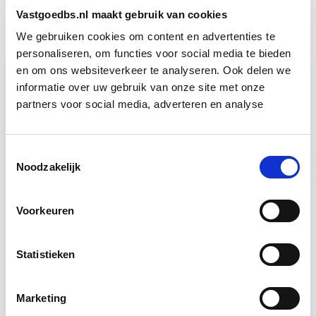
Vastgoedbs.nl maakt gebruik van cookies
We gebruiken cookies om content en advertenties te
personaliseren, om functies voor social media te bieden
en om ons websiteverkeer te analyseren. Ook delen we
informatie over uw gebruik van onze site met onze
Relevant bij dit artikel
partners voor social media, adverteren en analyse
Vastgoedrecht & Bouwrecht
Toestemmingsselectie
Noodzakelijk
Leer hoe je problemen voorkomt én hoe je (helaas
onvermijdelijke) incidentele juridische ongelukken
zo goed mogelijk zelf kunt afhandelen. Klassikaal
Voorkeuren
en online…
Lees verder
Statistieken
Utrecht en/of online
Marketing
14 lesdag(en)