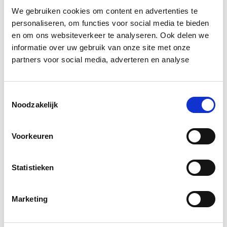
Rotterdam hard gewerkt, tot 2030 moeten er zo’n
We gebruiken cookies om content en advertenties te
45.000 huizen bij komen.
personaliseren, om functies voor social media te bieden
en om ons websiteverkeer te analyseren. Ook delen we
Bron: NRC Next
informatie over uw gebruik van onze site met onze
partners voor social media, adverteren en analyse
Boeiend verhaal? Duik dan eens
in deze opleidingen:
Toestemmingsselectie
Noodzakelijk
Vastgoedrecht
Start wo 10 mrt
Voorkeuren
Business Case voor Vastgoed- &
Start do
Projectontwikkeling
10 sep
Statistieken
Huurrecht Woonruimte
Start wo 12 mei
Marketing