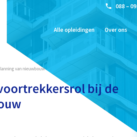
088 – 09
Alle opleidingen
Over ons
e planning van nieuwbouw
voortrekkersrol bij de
bouw