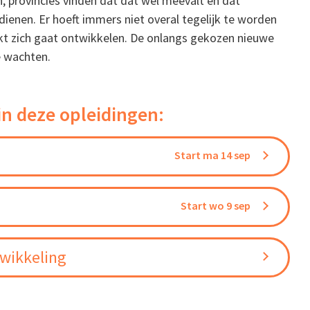
 provincies vinden dat dat wel meevalt en dat
enen. Er hoeft immers niet overal tegelijk te worden
t zich gaat ontwikkelen. De onlangs gekozen nieuwe
e wachten.
in deze opleidingen:
Start ma 14 sep
Start wo 9 sep
wikkeling