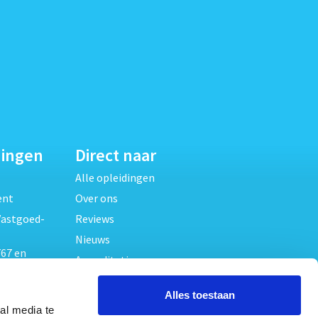
dingen
Direct naar
Alle opleidingen
ent
Over ons
Vastgoed-
Reviews
Nieuws
67 en
Accreditaties
FAQ
unde
Alles toestaan
Contact
al media te