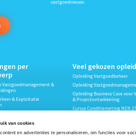
vastgoednieuws.
ingen per
Veel gekozen oplei
werp
Opleiding Vastgoedbeheer
ch Vastgoedmanagement &
Opleiding Vastgoedmanagem
eidingen
Opleiding Business Case voor 
heer & Exploitatie
& Projectontwikkeling
n
Cursus Conditiemeting NEN 27
cht & Contracten opleidingen
MJOP
wikkeling &
Opleiding Elementaire Bouwk
uik van cookies
ojecten opleidingen
Cursus EP-W Basis Woningen
ontent en advertenties te personaliseren, om functies voor soci