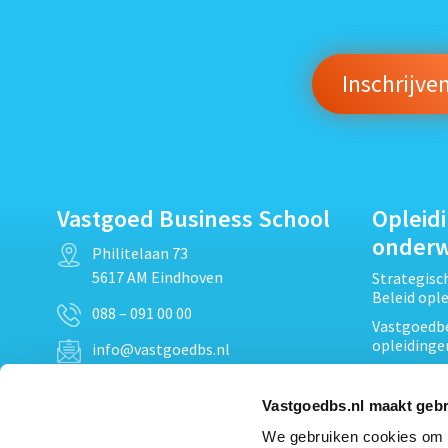
Vastgoed Business School
Opleid
onder
Philitelaan 73
5617 AM Eindhoven
Strategis
Beleid opl
088 – 091 00 00
Vastgoedbe
opleidinge
info@vastgoedbs.nl
Vastgoedre
KvK: 34153807
Projectont
Vastgoedbs.nl maakt gebr
BTW: NL809795863B01
Vastgoedpr
We gebruiken cookies om c