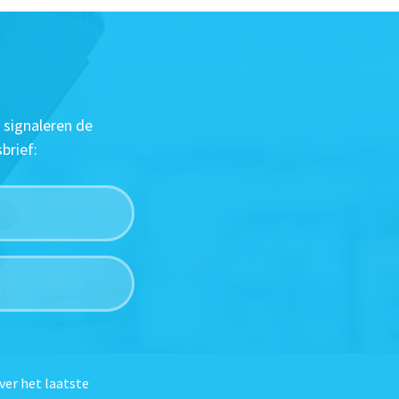
 signaleren de
brief:
ver het laatste