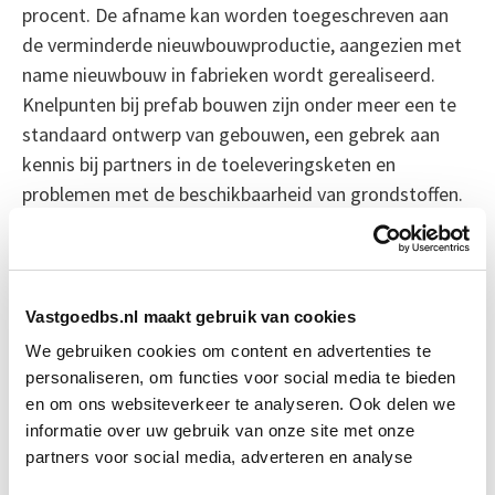
procent. De afname kan worden toegeschreven aan
de verminderde nieuwbouwproductie, aangezien met
name nieuwbouw in fabrieken wordt gerealiseerd.
Knelpunten bij prefab bouwen zijn onder meer een te
standaard ontwerp van gebouwen, een gebrek aan
kennis bij partners in de toeleveringsketen en
problemen met de beschikbaarheid van grondstoffen.
Bron: cobouw.nl
Boeiend verhaal? Duik dan eens
Vastgoedbs.nl maakt gebruik van cookies
in deze opleidingen:
We gebruiken cookies om content en advertenties te
personaliseren, om functies voor social media te bieden
en om ons websiteverkeer te analyseren. Ook delen we
Business Case voor Vastgoed- &
Start do
informatie over uw gebruik van onze site met onze
Projectontwikkeling
10 sep
partners voor social media, adverteren en analyse