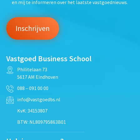
en mij te informeren over het laatste vastgoednieuws.
Vastgoed Business School
Philitelaan 73
5617 AM Eindhoven
088 – 091 00 00
info@vastgoedbs.nl
KvK: 34153807
BTW: NL809795863B01