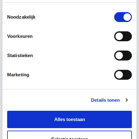
Circulair Bouwen
Start do 24 sep
Toestemmingsselectie
Noodzakelijk
Bouwrecht
Start wo 16 sep
Voorkeuren
Statistieken
Relevant bij dit artikel
Business Case voor Vastgoed- &
Marketing
Projectontwikkeling
Details tonen
Tijdens deze opleiding leer je om integraal
vastgoedprojecten te realiseren en/of te
verbeteren. De belangrijkste trends in vastgoed
Alles toestaan
komen voorbij, waarbij de…
Lees verder