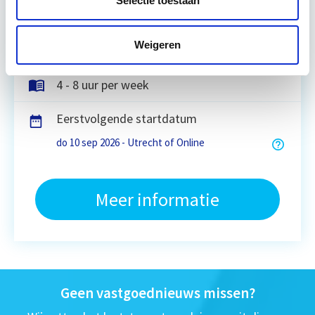
Selectie toestaan
Utrecht en/of online
Weigeren
15 Lesdagen lesdag(en)
4 - 8 uur per week
Eerstvolgende startdatum
do 10 sep 2026 - Utrecht of Online
Meer informatie
Geen vastgoednieuws missen?