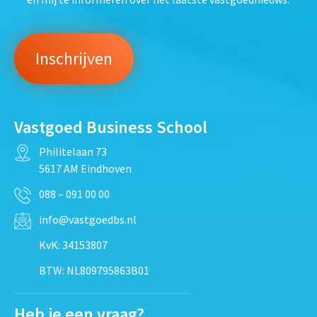
Vastgoed Business School
Philitelaan 73
5617 AM Eindhoven
088 – 091 00 00
info@vastgoedbs.nl
KvK: 34153807
BTW: NL809795863B01
Heb je een vraag?