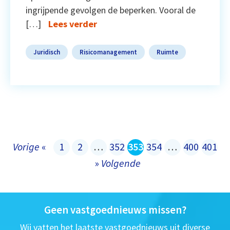
ingrijpende gevolgen de beperken. Vooral de
[…]
Lees verder
Juridisch
Risicomanagement
Ruimte
Vorige
«
1
2
…
352
353
354
…
400
401
»
Volgende
Geen vastgoednieuws missen?
Wij vatten het laatste vastgoednieuws uit diverse