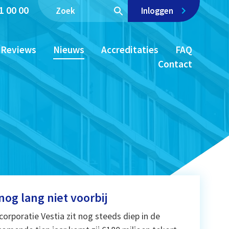
1 00 00
Inloggen
Reviews
Nieuws
Accreditaties
FAQ
Contact
og lang niet voorbij
orporatie Vestia zit nog steeds diep in de