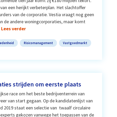
komende tien jaar komt zij €180 miljoen tekort.
e van een herijkt verbeterplan. Het slachtoffer
uurders van de corporatie. Vestia vraagt nog geen
van de andere woningcorporaties, maar komt
Lees verder
redenheid
Risicomanagement
Vastgoedmarkt
aties strijden om eerste plaats
lijkse race om het beste bedrijventerrein van
eer van start gegaan. Op de kandidatenlijst van
 2019 staat een selectie van twaalf circulaire
or experts gekozen vanwege het toepassen van de