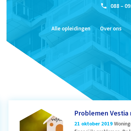
088 – 09
Alle opleidingen
Over ons
Problemen Vestia n
21 oktober 2019
Woningc