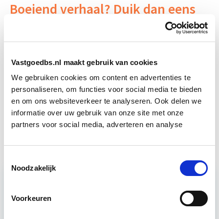
Boeiend verhaal? Duik dan eens
in deze opleidingen:
Projectleider Vastgoed
Start di 22 sep
Vastgoedbs.nl maakt gebruik van cookies
We gebruiken cookies om content en advertenties te
Persoonlijk Leiderschap: Effectief
Start di
personaliseren, om functies voor social media te bieden
Leidinggeven & Communiceren
22 sep
en om ons websiteverkeer te analyseren. Ook delen we
informatie over uw gebruik van onze site met onze
partners voor social media, adverteren en analyse
Communicatie & Conflicthantering
Toestemmingsselectie
Noodzakelijk
Voorkeuren
Relevant bij dit artikel
Projectleider Vastgoed