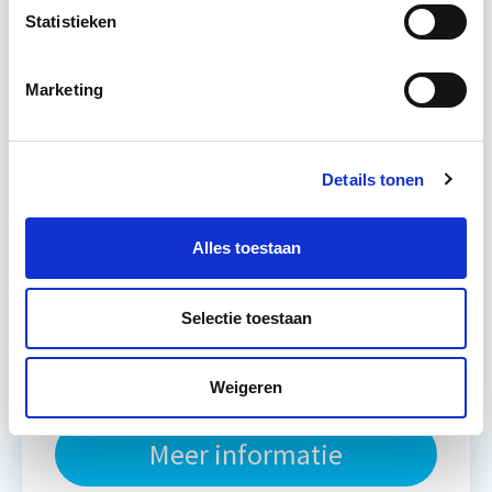
Statistieken
Deze opleiding helpt jou om de benodigde 'hard-
en soft-skills' als projectleider/manager te
Marketing
ontwikkelen. De principes van PRINCE2, Lean en
DISC worden geboden…
Lees verder
Details tonen
Utrecht
Alles toestaan
4 uur per week
Selectie toestaan
Eerstvolgende startdatum
di 22 sep 2026 - Utrecht
Weigeren
Meer informatie