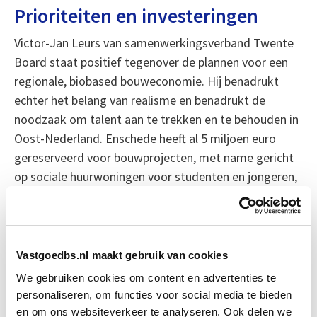
Prioriteiten en investeringen
Victor-Jan Leurs van samenwerkingsverband Twente
Board staat positief tegenover de plannen voor een
regionale, biobased bouweconomie. Hij benadrukt
echter het belang van realisme en benadrukt de
noodzaak om talent aan te trekken en te behouden in
Oost-Nederland. Enschede heeft al 5 miljoen euro
gereserveerd voor bouwprojecten, met name gericht
op sociale huurwoningen voor studenten en jongeren,
als een steunmaatregel voor projecten die dreigen stil
te vallen.
Bron: cobouw.nl
Vastgoedbs.nl maakt gebruik van cookies
We gebruiken cookies om content en advertenties te
Boeiend verhaal? Duik dan eens
personaliseren, om functies voor social media te bieden
in deze opleidingen:
en om ons websiteverkeer te analyseren. Ook delen we