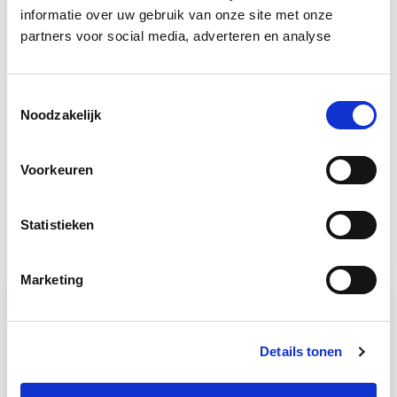
informatie over uw gebruik van onze site met onze
partners voor social media, adverteren en analyse
Circulair Bouwen
Start do 24 sep
Toestemmingsselectie
Business Case voor Vastgoed- &
Start do
Noodzakelijk
Projectontwikkeling
10 sep
Voorkeuren
Verduurzaming Vastgoed en
Start di 8
DMJOP
sep
Statistieken
Marketing
Relevant bij dit artikel
Circulair Bouwen
Details tonen