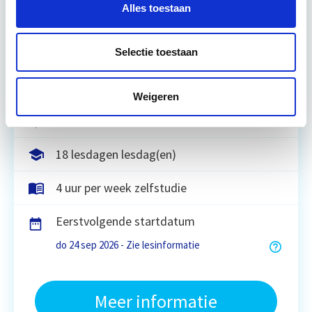
Alles toestaan
Circulair bouwen is de toekomst. Letterlijk, want in
2050 wil de Nederlandse overheid dat de
bouweconomie volledig circulair is. Dit betekent
Selectie toestaan
dat…
Lees verder
Weigeren
Utrecht of online
18 lesdagen lesdag(en)
4 uur per week zelfstudie
Eerstvolgende startdatum
do 24 sep 2026 - Zie lesinformatie
Meer informatie