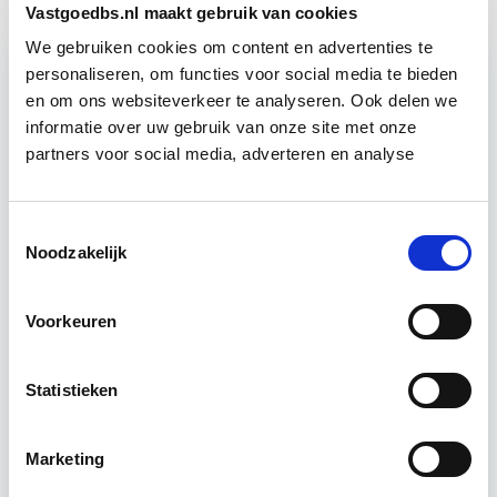
Vastgoedbs.nl maakt gebruik van cookies
We gebruiken cookies om content en advertenties te
personaliseren, om functies voor social media te bieden
Relevant bij dit artikel
en om ons websiteverkeer te analyseren. Ook delen we
Verduurzaming Vastgoed en
informatie over uw gebruik van onze site met onze
DMJOP
partners voor social media, adverteren en analyse
Tijdens deze opleiding leer je duurzaamheid
Toestemmingsselectie
integraal te benaderen, maatregelen te
Noodzakelijk
formuleren en te vertalen naar een duurzaam
meerjarenonderhoudsplan (DMJOP). Hierbij
Voorkeuren
worden…
Lees verder
Statistieken
Utrecht & Online
Marketing
7 lesdagen lesdag(en)