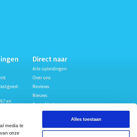
dingen
Direct naar
Alle opleidingen
ent
Over ons
Vastgoed-
Reviews
Nieuws
67 en
Accreditaties
FAQ
unde
Alles toestaan
Contact
al media te
Algemene voorwaarden
beheer
 van onze