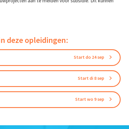
wprojecten aan te melden voor subsidie. Dit kunnen
in deze opleidingen:
Start do 24 sep
Start di 8 sep
Start wo 9 sep