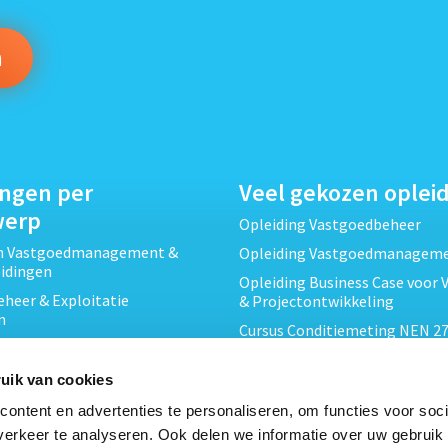
ingen per
Veel gekozen oplei
werp
Opleiding Vastgoedbeheer
ch Vastgoedmanagement &
Opleiding Vastgoedmanagem
eidingen
Opleiding Business Case voor 
heer & Exploitatie
& Projectontwikkeling
n
Cursus Conditiemeting NEN 27
cht & Contracten opleidingen
MJOP
wikkeling &
Opleiding Elementaire Bouwk
uik van cookies
ojecten opleidingen
Cursus EP-W Basis Woningen
ontent en advertenties te personaliseren, om functies voor soci
Onderhoud & Inspectie
Opleiding Professioneel VvE-
erkeer te analyseren. Ook delen we informatie over uw gebruik
en