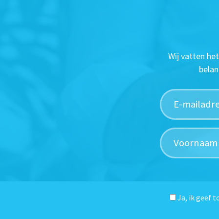
Wij vatten he
belan
Ja, ik geef 