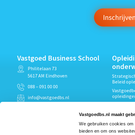
Vastgoed Business School
Opleid
onder
Philitelaan 73
5617 AM Eindhoven
Strategis
Beleid opl
088 – 091 00 00
Vastgoedbe
opleidinge
info@vastgoedbs.nl
Vastgoedre
KvK: 34153807
Projectont
Vastgoedbs.nl maakt gebr
BTW: NL809795863B01
Vastgoedpr
We gebruiken cookies om c
Techniek, 
bieden en om ons websitev
Opleiding