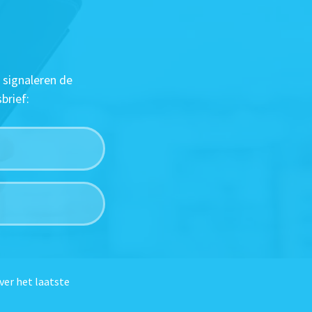
 signaleren de
brief:
ver het laatste