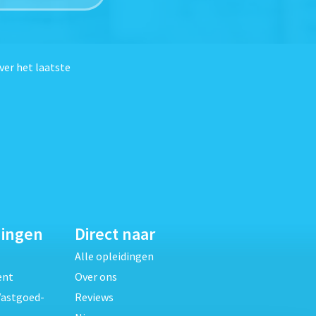
ver het laatste
dingen
Direct naar
Alle opleidingen
ent
Over ons
Vastgoed-
Reviews