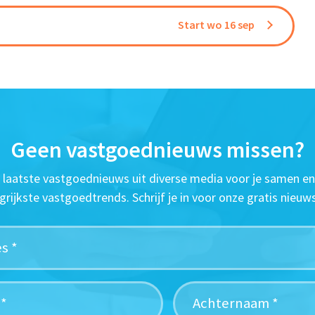
Start wo 16 sep
Geen vastgoednieuws missen?
t laatste vastgoednieuws uit diverse media voor je samen en
grijkste vastgoedtrends. Schrijf je in voor onze gratis nieuws