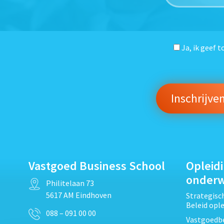
Ja, ik geef 
Vastgoed Business School
Opleid
onder
Philitelaan 73
5617 AM Eindhoven
Strategis
Beleid opl
088 – 091 00 00
Vastgoedbe