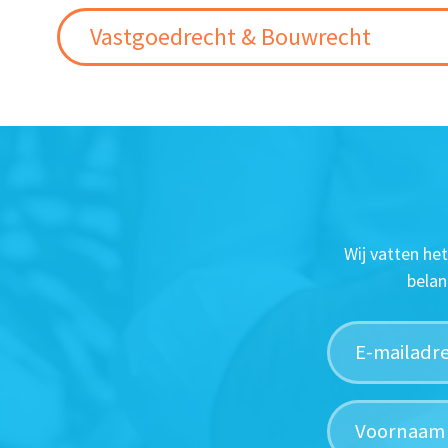
Vastgoedrecht & Bouwrecht
Wij vatten he
belan