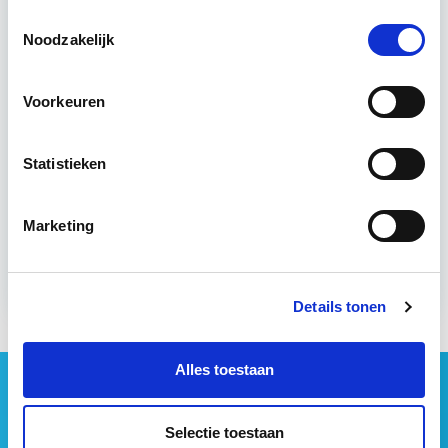
Toestemmingsselectie
18 lesdagen lesdag(en)
Noodzakelijk
4 uur per week zelfstudie
Voorkeuren
Eerstvolgende startdatum
Statistieken
do 24 sep 2026 - Zie lesinformatie
Marketing
Meer informatie
Details tonen
Alles toestaan
Geen vastgoednieuws missen?
Wij vatten het laatste vastgoednieuws uit diverse
Selectie toestaan
media voor je samen en signaleren de belangrijkste