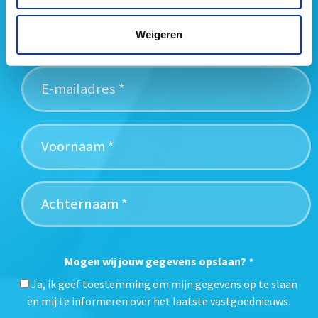
vastgoedtrends. Schrijf je in voor onze gratis
Weigeren
nieuwsbrief:
Mogen wij jouw gegevens opslaan?
*
Ja, ik geef toestemming om mijn gegevens op te slaan
en mij te informeren over het laatste vastgoednieuws.