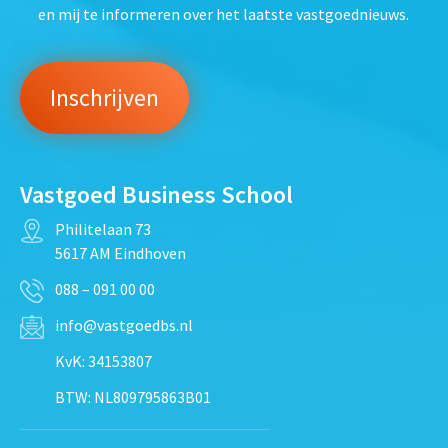
en mij te informeren over het laatste vastgoednieuws.
Vastgoed Business School
Philitelaan 73
5617 AM Eindhoven
088 – 091 00 00
info@vastgoedbs.nl
KvK: 34153807
BTW: NL809795863B01