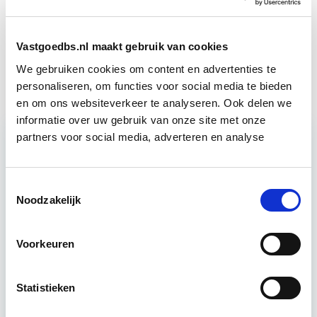
Circulair Bouwen
Start do 24 sep
Vastgoedbs.nl maakt gebruik van cookies
Vastgoedbeheer
Start wo 9 sep
We gebruiken cookies om content en advertenties te
personaliseren, om functies voor social media te bieden
en om ons websiteverkeer te analyseren. Ook delen we
informatie over uw gebruik van onze site met onze
partners voor social media, adverteren en analyse
Relevant bij dit artikel
Business Case voor Vastgoed- &
Toestemmingsselectie
Projectontwikkeling
Noodzakelijk
Tijdens deze opleiding leer je om integraal
Voorkeuren
vastgoedprojecten te realiseren en/of te
verbeteren. De belangrijkste trends in vastgoed
komen voorbij, waarbij de…
Lees verder
Statistieken