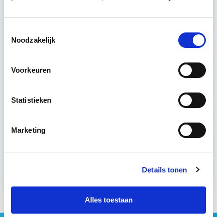
worden…
Lees verder
Toestemmingsselectie
Utrecht & Online
Noodzakelijk
7 lesdagen lesdag(en)
Voorkeuren
6 uur per week
Statistieken
Eerstvolgende startdatum
di 8 sep 2026 - Utrecht of Online
Marketing
Meer informatie
Details tonen
Alles toestaan