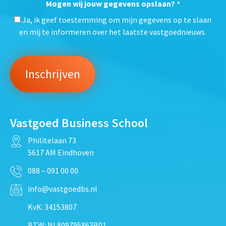
Mogen wij jouw gegevens opslaan?
*
Ja, ik geef toestemming om mijn gegevens op te slaan
en mij te informeren over het laatste vastgoednieuws.
Vastgoed Business School
Philitelaan 73
5617 AM Eindhoven
088 – 091 00 00
info@vastgoedbs.nl
KvK: 34153807
BTW: NL809795863B01