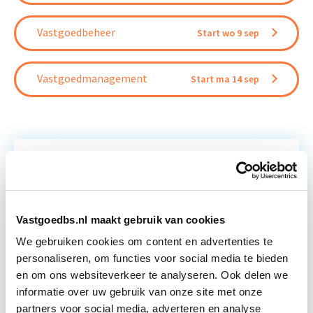
Vastgoedbeheer
Start wo 9 sep
Vastgoedmanagement
Start ma 14 sep
Relevant bij dit artikel
Verduurzaming Vastgoed en
DMJOP
Vastgoedbs.nl maakt gebruik van cookies
We gebruiken cookies om content en advertenties te
Tijdens deze opleiding leer je duurzaamheid
personaliseren, om functies voor social media te bieden
integraal te benaderen, maatregelen te
en om ons websiteverkeer te analyseren. Ook delen we
formuleren en te vertalen naar een duurzaam
informatie over uw gebruik van onze site met onze
meerjarenonderhoudsplan (DMJOP). Hierbij
partners voor social media, adverteren en analyse