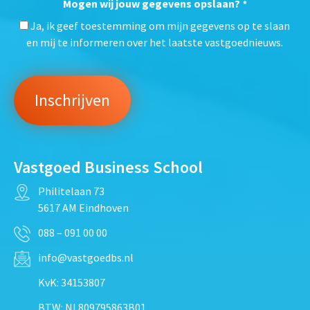
Mogen wij jouw gegevens opslaan?
*
Ja, ik geef toestemming om mijn gegevens op te slaan
en mij te informeren over het laatste vastgoednieuws.
Vastgoed Business School
Philitelaan 73
5617 AM Eindhoven
088 – 091 00 00
info@vastgoedbs.nl
KvK: 34153807
BTW: NL809795863B01