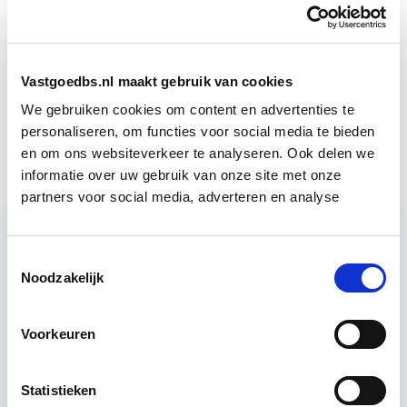
Verduurzaming Vastgoed en
Start di 8
DMJOP
sep
Vastgoedbs.nl maakt gebruik van cookies
We gebruiken cookies om content en advertenties te
Vastgoedbeheer
Start wo 9 sep
personaliseren, om functies voor social media te bieden
en om ons websiteverkeer te analyseren. Ook delen we
informatie over uw gebruik van onze site met onze
partners voor social media, adverteren en analyse
Relevant bij dit artikel
Business Case voor Vastgoed- &
Toestemmingsselectie
Noodzakelijk
Projectontwikkeling
Voorkeuren
Tijdens deze opleiding leer je om integraal
vastgoedprojecten te realiseren en/of te
verbeteren. De belangrijkste trends in vastgoed
Statistieken