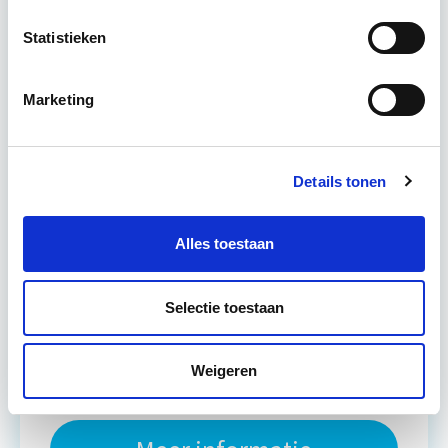
Statistieken
Leer hoe je problemen voorkomt én hoe je (helaas
onvermijdelijke) incidentele juridische ongelukken
zo goed mogelijk zelf kunt afhandelen. Klassikaal
Marketing
en online…
Lees verder
Details tonen
Utrecht en/of online
14 lesdag(en)
Alles toestaan
4 uur per week
Selectie toestaan
Eerstvolgende startdatum
wo 16 sep 2026 - Utrecht of Online
Weigeren