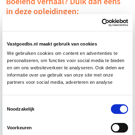
Boeiend verhaal? Duik dan eens
in deze opleidingen:
Business Case voor Vastgoed- &
Start do
Projectontwikkeling
10 sep
Vastgoedbs.nl maakt gebruik van cookies
We gebruiken cookies om content en advertenties te
Projectleider Vastgoed
Start di 22 sep
personaliseren, om functies voor social media te bieden
en om ons websiteverkeer te analyseren. Ook delen we
Circulair Bouwen
Start do 24 sep
informatie over uw gebruik van onze site met onze
partners voor social media, adverteren en analyse
Toestemmingsselectie
Noodzakelijk
Relevant bij dit artikel
Vastgoedrecht & Bouwrecht
Voorkeuren