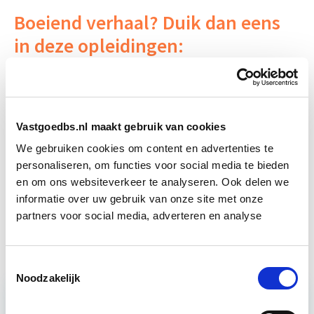
Boeiend verhaal? Duik dan eens
in deze opleidingen:
Aankoop en Verkoop van
Start wo 7
Vastgoed
apr
Vastgoedbs.nl maakt gebruik van cookies
Integraal Vastgoedadviseur
Start Direct
We gebruiken cookies om content en advertenties te
(BOEI)
starten
personaliseren, om functies voor social media te bieden
en om ons websiteverkeer te analyseren. Ook delen we
informatie over uw gebruik van onze site met onze
Klanttevredenheid &
Start wo 28
partners voor social media, adverteren en analyse
Huisvestingskwaliteit
okt
Toestemmingsselectie
Noodzakelijk