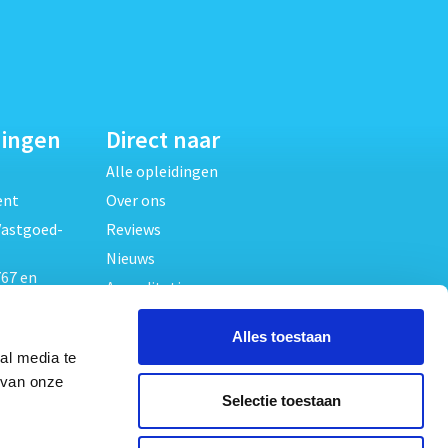
dingen
Direct naar
Alle opleidingen
ent
Over ons
Vastgoed-
Reviews
Nieuws
67 en
Accreditaties
FAQ
unde
Alles toestaan
Contact
al media te
Algemene voorwaarden
beheer
 van onze
Selectie toestaan
Privacy verklaring
oed
ouwrecht