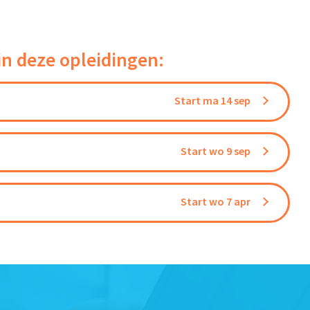
in deze opleidingen:
Start ma 14 sep
Start wo 9 sep
Start wo 7 apr