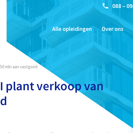
088 – 09
Alle opleidingen
Over ons
150 mln aan vastgoed
 plant verkoop van
ed