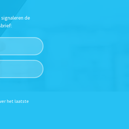
 signaleren de
brief:
ver het laatste