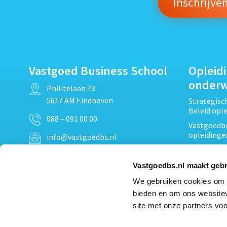
Vastgoed Business School
Opleid
onder
Philitelaan 73
5617 AM Eindhoven
Strategis
Beleid opl
088 – 091 00 00
Vastgoedbe
opleidinge
info@vastgoedbs.nl
Vastgoedre
KvK: 34153807
Projectont
Vastgoedbs.nl maakt gebr
BTW: NL809795863B01
Vastgoedpr
We gebruiken cookies om c
Techniek, 
bieden en om ons websitev
Opleiding
Heb je een vraag?
site met onze partners voo
Verduurzam
Neem
contact
met ons op
opleidinge