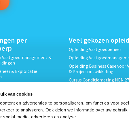
ingen per
Veel gekozen oplei
werp
Opleiding Vastgoedbeheer
ch Vastgoedmanagement &
Opleiding Vastgoedmanagem
eidingen
Opleiding Business Case voor 
heer & Exploitatie
& Projectontwikkeling
n
Cursus Conditiemeting NEN 27
cht & Contracten opleidingen
MJOP
wikkeling &
Opleiding Elementaire Bouwk
uik van cookies
ojecten opleidingen
Cursus EP-W Basis Woningen
ontent en advertenties te personaliseren, om functies voor soci
Onderhoud & Inspectie
Opleiding Professioneel VvE-
erkeer te analyseren. Ook delen we informatie over uw gebruik
en
r social media, adverteren en analyse
Opleiding Projectleider Vastg
ing en Energieprestatie
n
Opleiding Vastgoedrecht & B