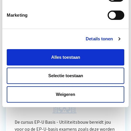
EP-U Basis voor EP-W adviseurs
Start wo 28 okt
Marketing
EP-U Basis - Utiliteitsbouw
Start wo 9 sep
Details tonen
Verduurzaming Vastgoed en
Start di 8
DMJOP
sep
Alles toestaan
Selectie toestaan
Relevant bij dit artikel
Weigeren
EP-U Basis - Utiliteitsbouw
De cursus EP-U Basis - Utiliteitsbouw bereidt jou
voor op de EP-U-basis examens zoals deze worden