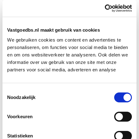
taak. Dertig procent van de gebouwen heeft nog geen
energielabel. Dat komt deels omdat ze onder
dezelfde postcode vallen als een ander pand. Deze
Vastgoedbs.nl maakt gebruik van cookies
‘administratieve kwestie’ moet zo snel mogelijk
We gebruiken cookies om content en advertenties te
worden opgelost. Maar daarnaast heeft ook 15% van
personaliseren, om functies voor social media te bieden
de overheidsgebouwen een slechter energielabel dan
en om ons websiteverkeer te analyseren. Ook delen we
C. De gemeente waar deze gebouwen staan kan
informatie over uw gebruik van onze site met onze
uiteraard ook richting de Rijksoverheid handhavend
partners voor social media, adverteren en analyse
optreden door een boete op te leggen of het pand te
sluiten als niet aan de voorwaarden wordt voldaan.
Toestemmingsselectie
Noodzakelijk
Bron: NRC
Boeiend verhaal? Duik dan eens
Voorkeuren
in deze opleidingen:
Statistieken