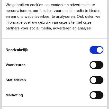
We gebruiken cookies om content en advertenties te
Relevant bij dit artikel
personaliseren, om functies voor social media te bieden
Verduurzaming Vastgoed en
en om ons websiteverkeer te analyseren. Ook delen we
DMJOP
informatie over uw gebruik van onze site met onze
partners voor social media, adverteren en analyse
Tijdens deze opleiding leer je duurzaamheid
integraal te benaderen, maatregelen te
Toestemmingsselectie
formuleren en te vertalen naar een duurzaam
Noodzakelijk
meerjarenonderhoudsplan (DMJOP). Hierbij
worden…
Lees verder
Voorkeuren
Utrecht & Online
Statistieken
7 lesdagen lesdag(en)
Marketing
6 uur per week