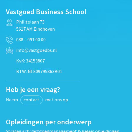
Vastgoed Business School
Philitelaan 73
5617 AM Eindhoven
088 – 091 00 00
info@vastgoedbs.nl
KvK: 34153807
BTW: NL809795863B01
Heb je een vraag?
Neem
contact
met ons op
Opleidingen per onderwerp
Strategisch Vastgoedmanagement & Beleid opleidingen