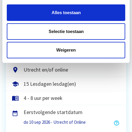
Business Case voor Vastgoed- &
Projectontwikkeling
Alles toestaan
Tijdens deze opleiding leer je om integraal
Selectie toestaan
vastgoedprojecten te realiseren en/of te
verbeteren. De belangrijkste trends in vastgoed
komen voorbij, waarbij de…
Lees verder
Weigeren
Utrecht en/of online
15 Lesdagen lesdag(en)
4 - 8 uur per week
Eerstvolgende startdatum
do 10 sep 2026 - Utrecht of Online