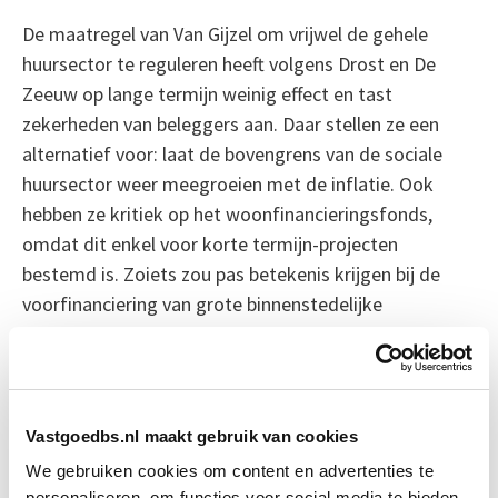
De maatregel van Van Gijzel om vrijwel de gehele
huursector te reguleren heeft volgens Drost en De
Zeeuw op lange termijn weinig effect en tast
zekerheden van beleggers aan. Daar stellen ze een
alternatief voor: laat de bovengrens van de sociale
huursector weer meegroeien met de inflatie. Ook
hebben ze kritiek op het woonfinancieringsfonds,
omdat dit enkel voor korte termijn-projecten
bestemd is. Zoiets zou pas betekenis krijgen bij de
voorfinanciering van grote binnenstedelijke
transformatieplannen met een gemengd programma.
Daarnaast worden woningbouwplannen buiten
stedelijk gebied als een goede interventie gezien. Het
vergroten van het woningaanbod blijft de beste
Vastgoedbs.nl maakt gebruik van cookies
manier om betaalbaarheid te waarborgen.
We gebruiken cookies om content en advertenties te
personaliseren, om functies voor social media te bieden