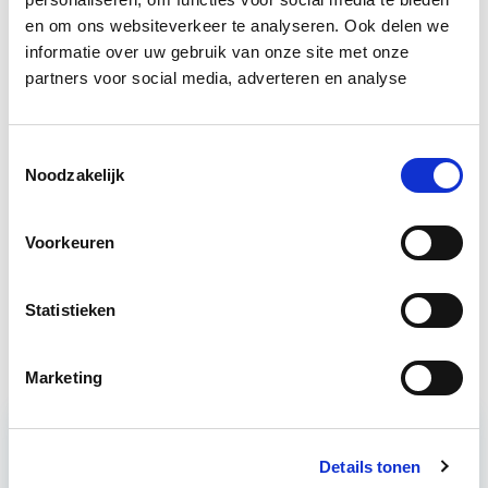
Bron: Het Financieele Dagblad
en om ons websiteverkeer te analyseren. Ook delen we
informatie over uw gebruik van onze site met onze
Boeiend verhaal? Duik dan eens
partners voor social media, adverteren en analyse
in deze opleidingen:
Toestemmingsselectie
Vastgoedmanagement
Start wo 16 sep
Noodzakelijk
Voorkeuren
Vastgoedmarkt & Trends
Start wo 30 sep
Statistieken
Vastgoedbeheer
Start wo 9 sep
Marketing
Relevant bij dit artikel
Details tonen