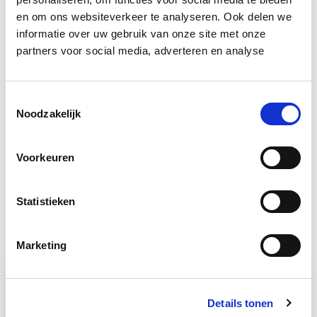
en om ons websiteverkeer te analyseren. Ook delen we
Boeiend verhaal? Duik dan eens
informatie over uw gebruik van onze site met onze
partners voor social media, adverteren en analyse
in deze opleidingen:
Risicomanagement
Start do 15 apr
Toestemmingsselectie
Noodzakelijk
Vastgoedrecht & Bouwrecht
Start wo 16 sep
Voorkeuren
Business Case voor Vastgoed- &
Start do
Statistieken
Projectontwikkeling
10 sep
Marketing
Details tonen
Relevant bij dit artikel