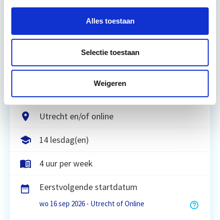
Vastgoedrecht & Bouwrecht
Alles toestaan
Leer hoe je problemen voorkomt én hoe je (helaas
Selectie toestaan
onvermijdelijke) incidentele juridische ongelukken
zo goed mogelijk zelf kunt afhandelen. Klassikaal
en online…
Lees verder
Weigeren
Utrecht en/of online
14 lesdag(en)
4 uur per week
Eerstvolgende startdatum
wo 16 sep 2026 - Utrecht of Online