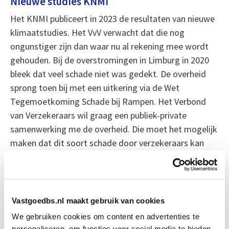
Nieuwe studies KNMI
Het KNMI publiceert in 2023 de resultaten van nieuwe
klimaatstudies. Het VvV verwacht dat die nog
ongunstiger zijn dan waar nu al rekening mee wordt
gehouden. Bij de overstromingen in Limburg in 2020
bleek dat veel schade niet was gedekt. De overheid
sprong toen bij met een uitkering via de Wet
Tegemoetkoming Schade bij Rampen. Het Verbond
van Verzekeraars wil graag een publiek-private
samenwerking me de overheid. Die moet het mogelijk
maken dat dit soort schade door verzekeraars kan
worden gedekt. Een verzekerde kan dan de schade
claimen bij de verzekering. Er hoeft geen derde partij
zoals de overheid aan te pas te komen om de
restschade op te verhalen.
Vastgoedbs.nl maakt gebruik van cookies
We gebruiken cookies om content en advertenties te
Bron: NRC
personaliseren, om functies voor social media te bieden